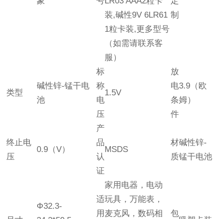
象
号
LR03 AAA2粒卡
定
装,碱性9V 6LR61
制
1粒卡装,更多型号
（如需请联系客
服）
标
放
碱性锌-锰干电
称
电
3.9（欧
类型
1.5V
池
电
条
姆）
压
件
产
终止电
品
材
碱性锌-
0.9（V）
MSDS
压
认
质
锰干电池
证
家用电器，电动
适
玩具，万能表，
Φ32.3-
用
麦克风，数码相
包