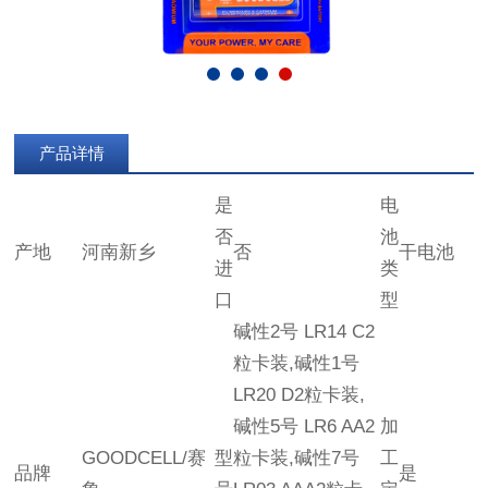
产品详情
是
电
否
池
产地
河南新乡
否
干电池
进
类
口
型
碱性2号 LR14 C2
粒卡装,碱性1号
LR20 D2粒卡装,
碱性5号 LR6 AA2
加
GOODCELL/赛
型
粒卡装,碱性7号
工
品牌
是