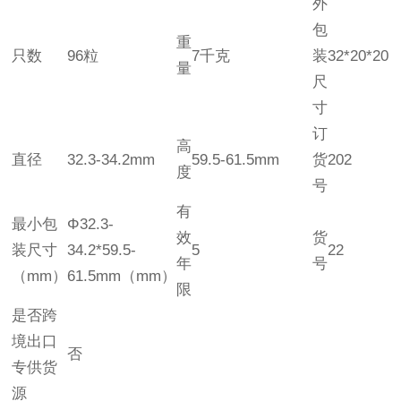
外
包
重
只数
96粒
7千克
装
32*20*20
量
尺
寸
订
高
直径
32.3-34.2mm
59.5-61.5mm
货
202
度
号
有
最小包
Φ32.3-
效
货
装尺寸
34.2*59.5-
5
22
年
号
（mm）
61.5mm（mm）
限
是否跨
境出口
否
专供货
源