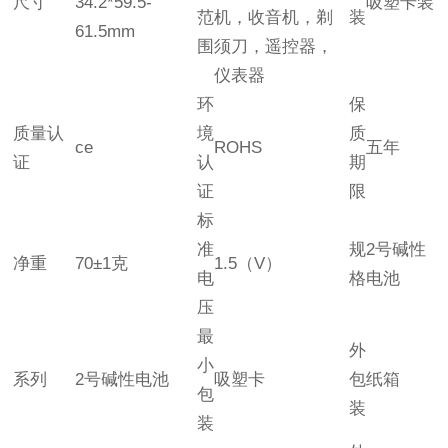
尺寸
34.2*59.5-
吸塑卡装
范
机，收音机，剃
装
61.5mm
围
须刀，遥控器，
仪表器
环
保
质量认
境
质
ce
ROHS
五年
证
认
期
证
限
标
准
规
2号碱性
净重
70±1克
1.5（V）
电
格
电池
压
最
外
小
系列
2号碱性电池
吸塑卡
包
纸箱
包
装
装