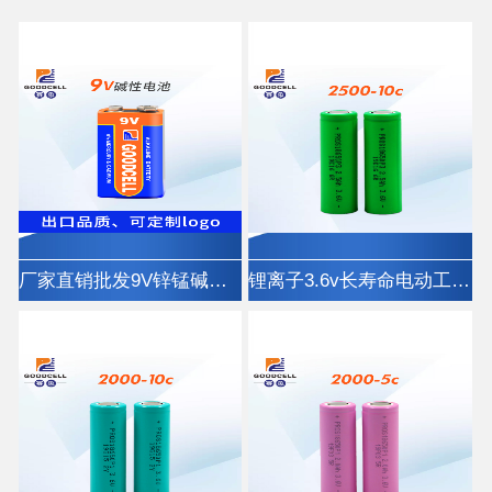
厂家直销批发9V锌锰碱性干电池6LR61高性能
锂离子3.6v长寿命电动工具医疗器械电池