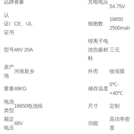
品牌
赛象
充电电压
54.75V
认
18650
证/
CE、UL
细胞数
2500mah
证书
锂离子电
型号
48V 20A
池负极材
三元
料
原产
河南新乡
外壳
收缩膜
地
0℃-
重量
48KG
储存温度
+40℃
电池
18650电池组
尺寸
定制
类型
额定
高功率密
48V
功能
电压
度