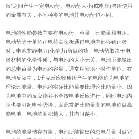
板”之间产生一定电动势。电动势大小(或电压)与所使用
的金属有关，不同种类的电池其电动势也不同。
电池的性能参数主要有电动势、容量、比能量和电阻。
电动势等于单位正电荷由负极通过电池内部移到正极
时，电池非静电力(化学力)所做的功。电动势取决于电
极材料的化学性质，与电池的大小无关。电池所能输出
的总电荷量为电池的容量，通常用安培小时作单位。在
电池反应中，1千克反应物质所产生的电能称为电池的
理论比能量。电池的实际比能量要比理论比能量小。因
为电池中的反应物并不全按电池反应进行，同时电池内
阻也要引起电动势降，因此常把比能量高的电池称做高
能电池。电池的面积越大，其内阻越小。
电池的能量储存有限，电池所能输出的总电荷量叫做它