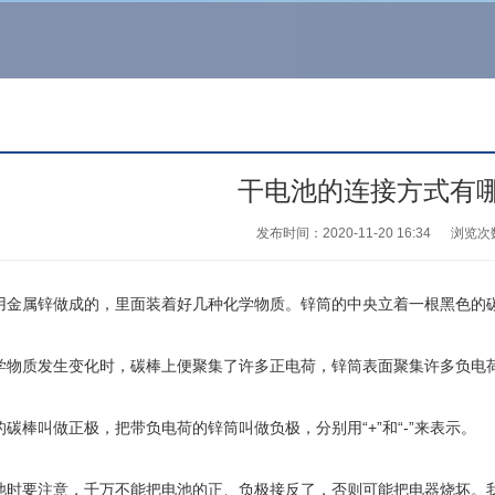
干电池的连接方式有
发布时间：2020-11-20 16:34
浏览次
用金属锌做成的，里面装着好几种化学物质。锌筒的中央立着一根黑色的
学物质发生变化时，碳棒上便聚集了许多正电荷，锌筒表面聚集许多负电
碳棒叫做正极，把带负电荷的锌筒叫做负极，分别用“+”和“-”来表示。
池时要注意，千万不能把电池的正、负极接反了，否则可能把电器烧坏。